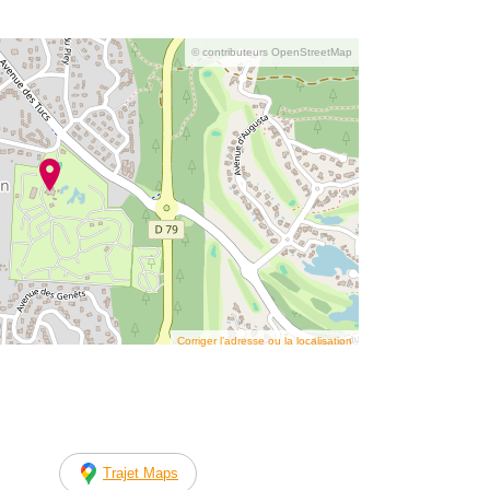
© contributeurs OpenStreetMap
Corriger l’adresse ou la localisation
Trajet Maps