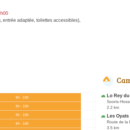
9h00
, entrée adaptée, toilettes accessibles)
,
Cam
Lo Rey du
9h - 18h
Soorts-Hoss
9h - 18h
2.2 km
9h - 18h
Les Oyats
Route de la
9h - 18h
3.5 km