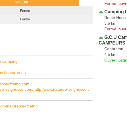
9h - 18h
Fermé, ouvr
Fermé
Camping L
Route Hosse
Fermé
3.6 km
Fermé, ouvr
G.C.U Ca
CAMPEURS 
Capbreton
4.5 km
Ouvert jusqu
u camping
iteⓐnatureo.eu
eosurfcamp.com
eo-seignosse.com/,http:/www.natureo-seignosse.c
com/natureosurfcamp