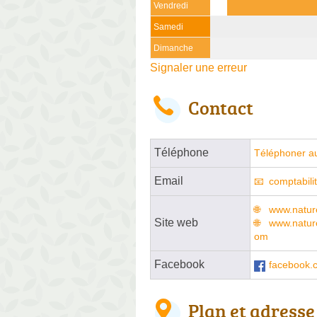
Vendredi
Samedi
Dimanche
Signaler une erreur
Contact
Téléphone
Téléphoner a
Email
comptabil
www.natur
Site web
www.natur
om
Facebook
facebook.
Plan et adresse