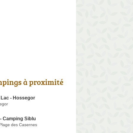
pings à proximité
 Lac - Hossegor
egor
 - Camping Siblu
 Plage des Casernes