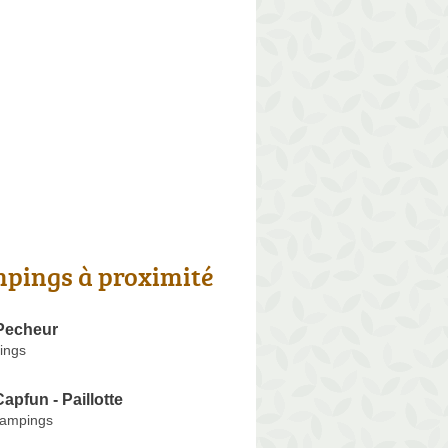
pings à proximité
 Pecheur
ings
pfun - Paillotte
Campings