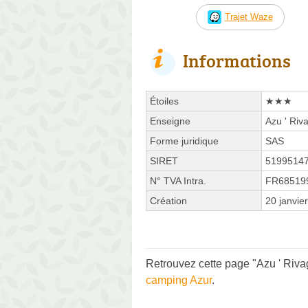
Trajet Waze
Informations
Étoiles
★★★
Enseigne
Azu ' Riv
Forme juridique
SAS
SIRET
5199514
N° TVA Intra.
FR68519
Création
20 janvie
Retrouvez cette page "Azu ' Riva
camping Azur
.