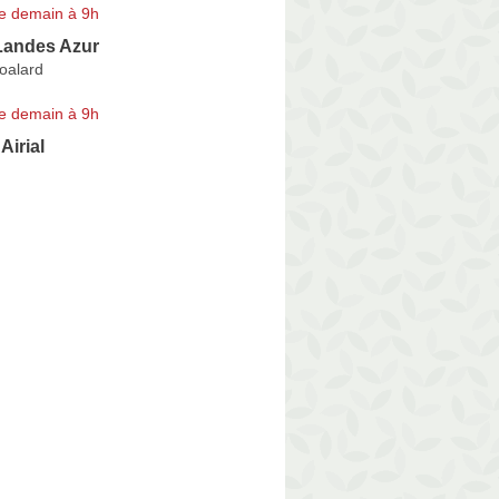
e demain à 9h
Landes Azur
oalard
e demain à 9h
Airial