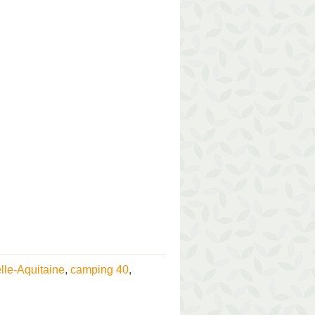
le-Aquitaine
,
camping 40
,