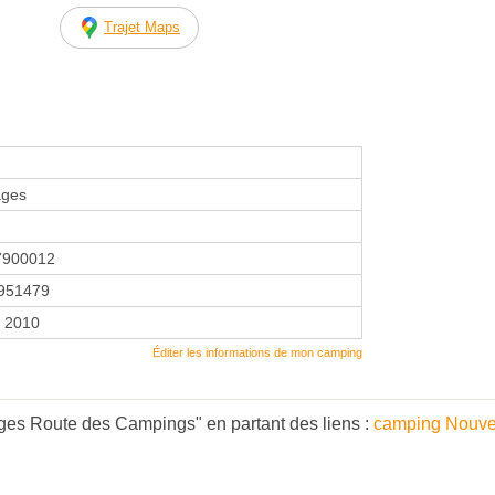
Trajet Maps
ages
7900012
951479
r 2010
Éditer les informations de mon camping
ges Route des Campings" en partant des liens :
camping Nouvel