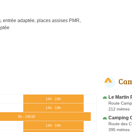
, entrée adaptée, places assises PMR,
ptée
Cam
Le Martin
14h - 19h
Route Camp
14h - 19h
212 mètres
9h - 19h30
Camping Ca
Route des 
14h - 19h
395 mètres