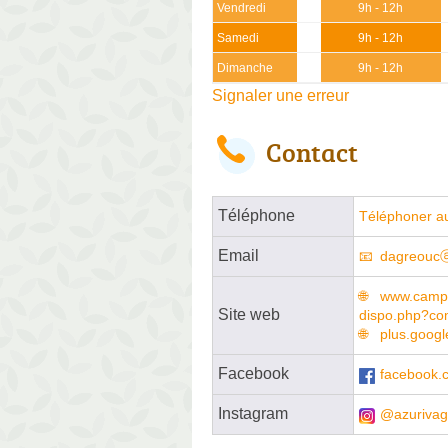
Vendredi
9h - 12h
Samedi
9h - 12h
Dimanche
9h - 12h
Signaler une erreur
Contact
Téléphone
Téléphoner a
Email
dagreouc
www.campin
Site web
dispo.php?co
plus.goog
Facebook
facebook.
Instagram
@azuriva