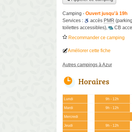
Camping
-
Ouvert jusqu'à 19h
Services :
accès
PMR
(parking
toilettes accessibles)
,
CB acce
Recommander ce camping
Améliorer cette fiche
Autres campings à Azur
Horaires
Lundi
9h - 12h
Mardi
9h - 12h
Mercredi
Jeudi
9h - 12h