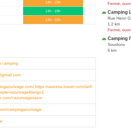
14h - 19h
Fermé, ouvr
14h - 19h
Camping 
Rue Henri G
14h - 19h
1.2 km
Fermé, ouvr
Camping l'
Soustons
5 km
u camping
ⓐgmail.com
gazurivage.com/,https:/naxiresa.inaxel.com/tarif-
mpte=azurivage&lang=1
le.com/+azurivagesazur
com/campingazurivage
ge