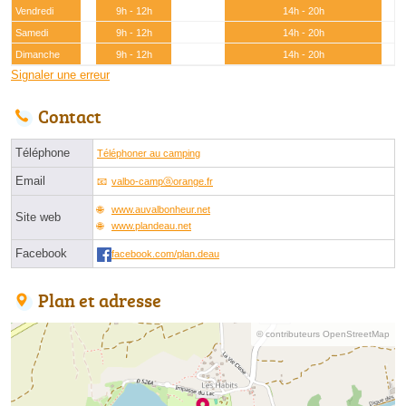
Vendredi
9h - 12h
14h - 20h
Samedi
9h - 12h
14h - 20h
Dimanche
9h - 12h
14h - 20h
Signaler une erreur
Contact
Téléphone
Téléphoner au camping
Email
valbo-campⓐorange.fr
www.auvalbonheur.net
Site web
www.plandeau.net
Facebook
facebook.com/plan.deau
Plan et adresse
© contributeurs OpenStreetMap