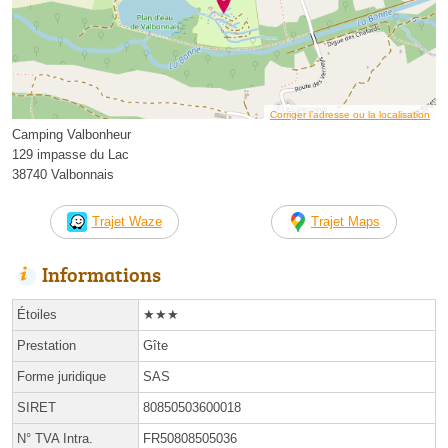
Corriger l’adresse ou la localisation
Camping Valbonheur
129 impasse du Lac
38740 Valbonnais
Trajet Waze
Trajet Maps
Informations
Étoiles
★★★
Prestation
Gîte
Forme juridique
SAS
SIRET
80850503600018
N° TVA Intra.
FR50808505036