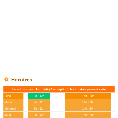
Horaires
Samedi prochain :
Jour férié (Assomption), les horaires peuvent varier
Lundi
9h - 12h
14h - 20h
Mardi
9h - 12h
14h - 20h
Mercredi
9h - 12h
14h - 20h
Jeudi
9h - 12h
14h - 20h