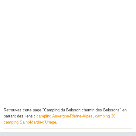
Retrouvez cette page "Camping du Buisson chemin des Buissons" en
partant des liens :
camping Auvergne-Rhône-Alpes
,
camping 38
,
camping Saint-Martin-d'Uriage
.