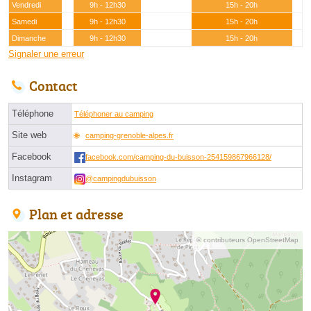
Vendredi
9h - 12h30
15h - 20h
Samedi
9h - 12h30
15h - 20h
Dimanche
9h - 12h30
15h - 20h
Signaler une erreur
Contact
Téléphone
Téléphoner au camping
Site web
camping-grenoble-alpes.fr
Facebook
facebook.com/camping-du-buisson-254159867966128/
Instagram
@campingdubuisson
Plan et adresse
© contributeurs OpenStreetMap