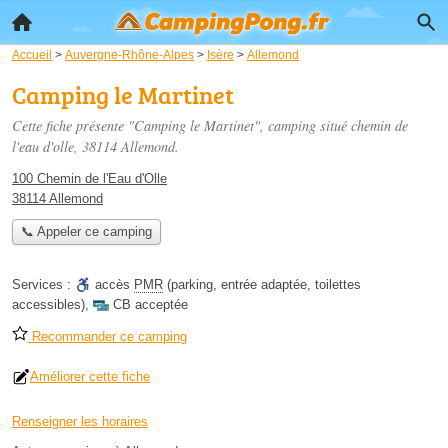
Accueil
>
Auvergne-Rhône-Alpes
>
Isère
>
Allemond
Camping le Martinet
Cette fiche présente "Camping le Martinet", camping situé
chemin de
l'eau d'olle
, 38114 Allemond.
100 Chemin de l'Eau d'Olle
38114 Allemond
📞 Appeler ce camping
Services :
accès
PMR
(parking, entrée adaptée, toilettes
accessibles)
,
CB acceptée
Recommander ce camping
Améliorer cette fiche
Renseigner les horaires