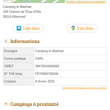
Corriger l’adresse ou la localisation
Camping le Martinet
100 Chemin de l'Eau d'Olle
38114 Allemond
Trajet Waze
Trajet Maps
Informations
Enseigne
Camping le Martinet
Forme juridique
SARL
SIRET
38470916800064
N° TVA Intra.
FR79384709168
Création
8 février 2025
Éditer les informations de mon camping
Campings à proximité