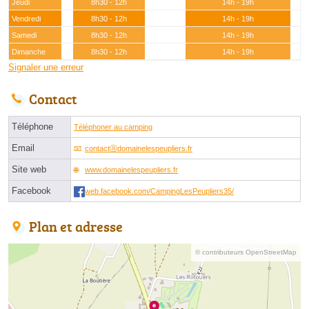
Jeudi
8h30 - 12h
14h - 19h
Vendredi
8h30 - 12h
14h - 19h
Samedi
8h30 - 12h
14h - 19h
Dimanche
8h30 - 12h
14h - 19h
Signaler une erreur
Contact
Téléphone
Téléphoner au camping
Email
contactⓐdomainelespeupliers.fr
Site web
www.domainelespeupliers.fr
Facebook
web.facebook.com/CampingLesPeupliers35/
Plan et adresse
© contributeurs OpenStreetMap