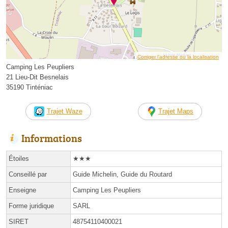
Corriger l’adresse ou la localisation
Camping Les Peupliers
21 Lieu-Dit Besnelais
35190 Tinténiac
Trajet Waze
Trajet Maps
Informations
Étoiles
★★★
Conseillé par
Guide Michelin, Guide du Routard
Enseigne
Camping Les Peupliers
Forme juridique
SARL
SIRET
48754110400021