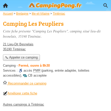
Accueil
>
Bretagne
>
Ille-et-Vilaine
>
Tinténiac
Camping Les Peupliers
Cette fiche présente "Camping Les Peupliers", camping situé
lieu-dit
besnelais
, 35190 Tinténiac.
21 Lieu-Dit Besnelais
35190 Tinténiac
📞 Appeler ce camping
Camping
-
Fermé, ouvre à 8h30
Services :
accès
PMR
(parking, entrée adaptée, toilettes
accessibles)
,
CB acceptée
Recommander ce camping
Améliorer cette fiche
Autres campings à Tinténiac