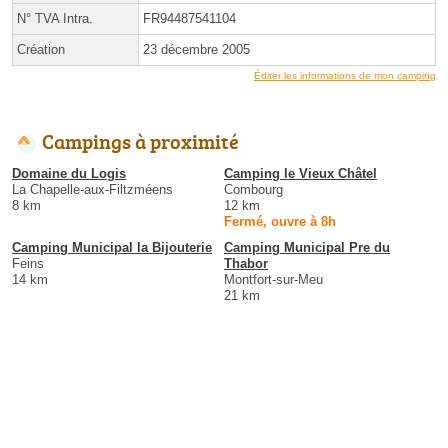
N° TVA Intra.
FR94487541104
Création
23 décembre 2005
Éditer les informations de mon camping
Campings à proximité
Domaine du Logis
Camping le Vieux Châtel
La Chapelle-aux-Filtzméens
Combourg
8 km
12 km
Fermé, ouvre à 8h
Camping Municipal la Bijouterie
Camping Municipal Pre du
Feins
Thabor
14 km
Montfort-sur-Meu
21 km