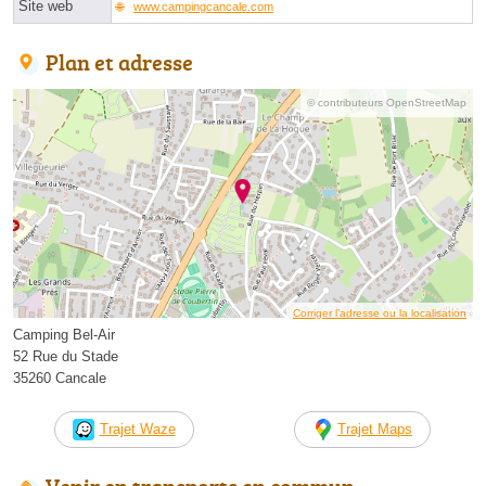
Site web
www.campingcancale.com
Plan et adresse
© contributeurs OpenStreetMap
Corriger l’adresse ou la localisation
Camping Bel-Air
52 Rue du Stade
35260 Cancale
Trajet Waze
Trajet Maps
Venir en transports en commun