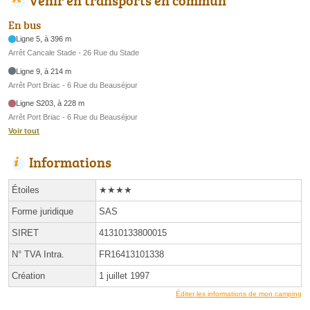
En bus
Ligne 5, à 396 m
Arrêt Cancale Stade - 26 Rue du Stade
Ligne 9, à 214 m
Arrêt Port Briac - 6 Rue du Beauséjour
Ligne S203, à 228 m
Arrêt Port Briac - 6 Rue du Beauséjour
Voir tout
Informations
Étoiles
★★★★
Forme juridique
SAS
SIRET
41310133800015
N° TVA Intra.
FR16413101338
Création
1 juillet 1997
Éditer les informations de mon camping