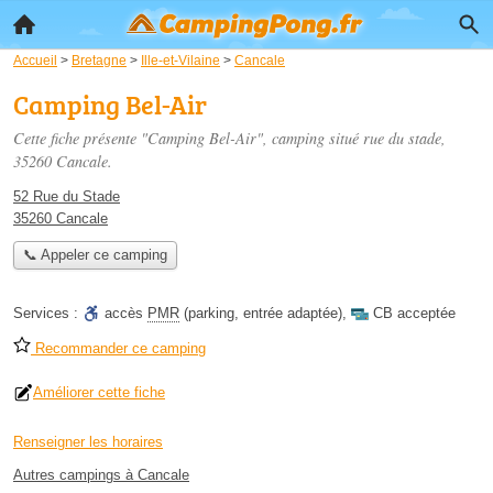
Accueil
>
Bretagne
>
Ille-et-Vilaine
>
Cancale
Camping Bel-Air
Cette fiche présente "Camping Bel-Air", camping situé
rue du stade
,
35260 Cancale.
52 Rue du Stade
35260 Cancale
📞 Appeler ce camping
Services :
accès
PMR
(parking, entrée adaptée)
,
CB acceptée
Recommander ce camping
Améliorer cette fiche
Renseigner les horaires
Autres campings à Cancale