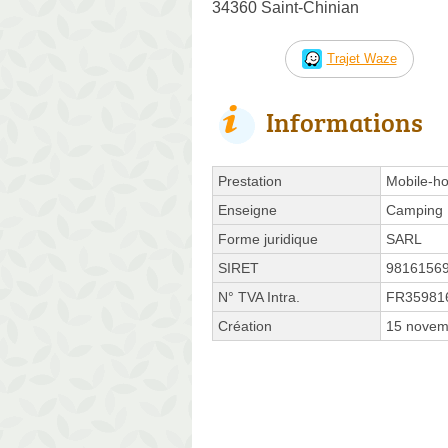
34360 Saint-Chinian
Trajet Waze
Informations
Prestation
Mobile-h
Enseigne
Camping 
Forme juridique
SARL
SIRET
9816156
N° TVA Intra.
FR35981
Création
15 novem