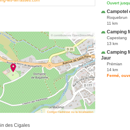
ng-les-terrasses.com
Ouvert jusqu
Campotel d
Roquebrun
11 km
Camping M
© contributeurs OpenStreetMap
Capestang
13 km
Camping M
Jaur
Prémian
14 km
Fermé, ouvr
Corriger l’adresse ou la localisation
in des Cigales