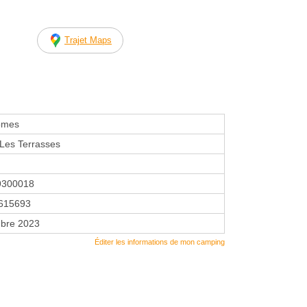
Trajet Maps
omes
Les Terrasses
9300018
615693
bre 2023
Éditer les informations de mon camping