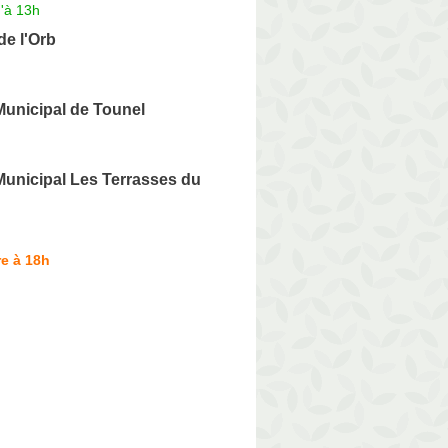
'à 13h
e l'Orb
unicipal de Tounel
unicipal Les Terrasses du
e à 18h