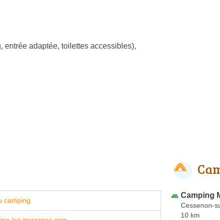
, entrée adaptée, toilettes accessibles)
,
Cam
Camping Mu
u camping
Cessenon-s
10 km