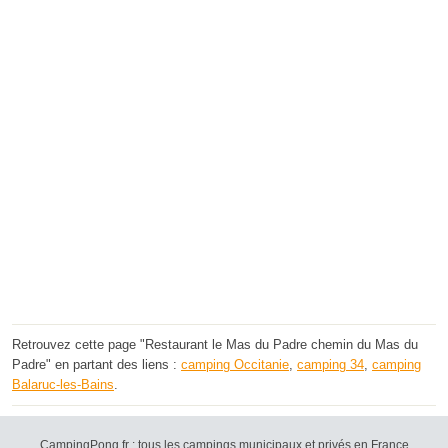
Retrouvez cette page "Restaurant le Mas du Padre chemin du Mas du
Padre" en partant des liens :
camping Occitanie
,
camping 34
,
camping
Balaruc-les-Bains
.
CampingPong.fr : tous les campings municipaux et privés en France