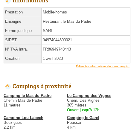
Informations
Prestation
Mobile-homes
Enseigne
Restaurant le Mas du Padre
Forme juridique
SARL
SIRET
94974044300021
N° TVA Intra.
FR86949740443
Création
1 avril 2023
Éditer les informations de mon camping
Campings à proximité
Camping le Mas du Padre
Le Camping des Vignes
Chemin Mas de Padre
Chem. Des Vignes
11 mètres
365 mètres
Ouvert jusqu'à 12h
Camping Lou Labech
Camping le Garel
Bouzigues
Poussan
2.2 km
4 km