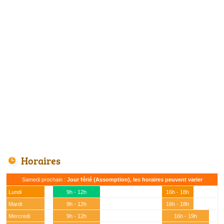
Horaires
Samedi prochain :
Jour férié (Assomption), les horaires peuvent varier
Lundi
9h - 12h
16h - 18h
Mardi
9h - 12h
16h - 18h
Mercredi
9h - 12h
16h - 19h