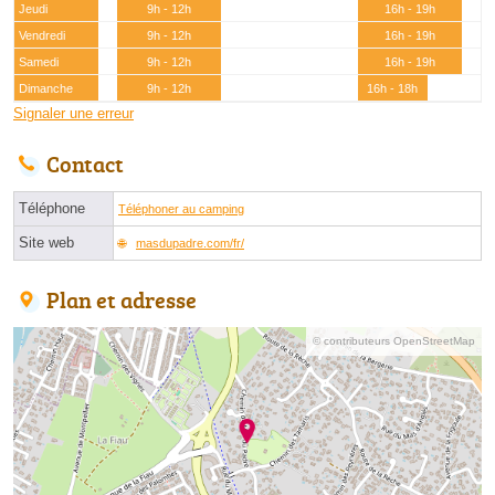
Jeudi
9h - 12h
16h - 19h
Vendredi
9h - 12h
16h - 19h
Samedi
9h - 12h
16h - 19h
Dimanche
9h - 12h
16h - 18h
Signaler une erreur
Contact
Téléphone
Téléphoner au camping
Site web
masdupadre.com/fr/
Plan et adresse
© contributeurs OpenStreetMap