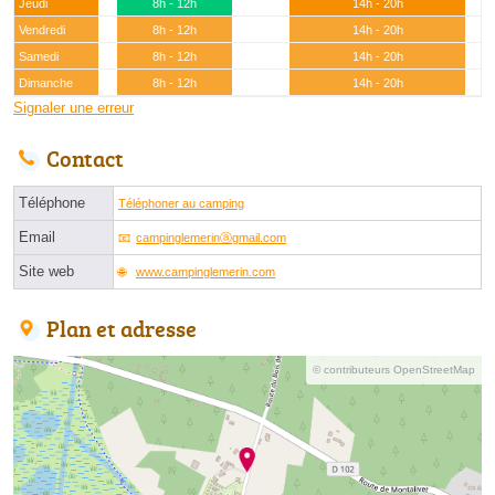
Jeudi
8h - 12h
14h - 20h
Vendredi
8h - 12h
14h - 20h
Samedi
8h - 12h
14h - 20h
Dimanche
8h - 12h
14h - 20h
Signaler une erreur
Contact
Téléphone
Téléphoner au camping
Email
campinglemerinⓐgmail.com
Site web
www.campinglemerin.com
Plan et adresse
© contributeurs OpenStreetMap