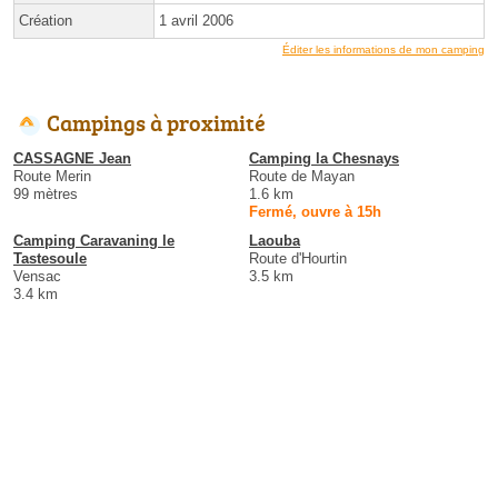
Création
1 avril 2006
Éditer les informations de mon camping
Campings à proximité
CASSAGNE Jean
Camping la Chesnays
Route Merin
Route de Mayan
99 mètres
1.6 km
Fermé, ouvre à 15h
Camping Caravaning le
Laouba
Tastesoule
Route d'Hourtin
Vensac
3.5 km
3.4 km