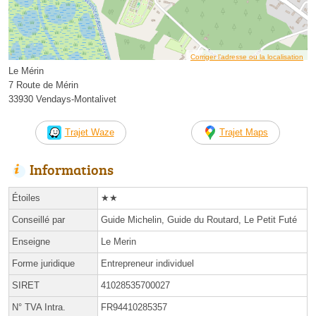
Corriger l’adresse ou la localisation
Le Mérin
7 Route de Mérin
33930 Vendays-Montalivet
Trajet Waze
Trajet Maps
Informations
Étoiles
★★
Conseillé par
Guide Michelin, Guide du Routard, Le Petit Futé
Enseigne
Le Merin
Forme juridique
Entrepreneur individuel
SIRET
41028535700027
N° TVA Intra.
FR94410285357