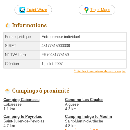
Trajet Waze
Trajet Maps
Informations
Forme juridique
Entrepreneur individuel
SIRET
45177515900036
N° TVA Intra.
FR70451775159
Création
1 juillet 2007
Éditer les informations de mon camping
Campings à proximité
Camping Cabaresse
Camping Les Cigales
Cabaresse
Aiguèze
1.1 km
4.3 km
Camping le Peyrolais
Camping Indigo le Moulin
Saint-Julien-de-Peyrolas
Saint-Martin-d'Ardèche
4.7 km
4.8 km