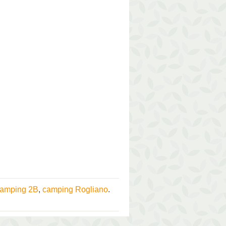
amping 2B
,
camping Rogliano
.