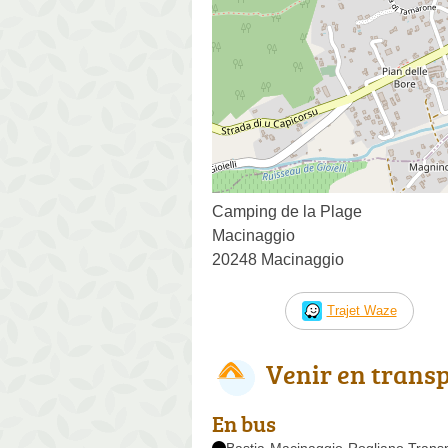
Camping de la Plage
Macinaggio
20248 Macinaggio
Trajet Waze
Venir en trans
En bus
Bastia-Macinaggio-Rogliano Trans