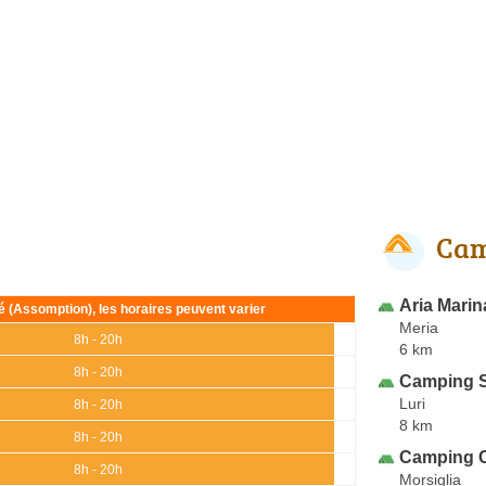
Cam
Aria Marin
ié (Assomption), les horaires peuvent varier
Meria
8h - 20h
6 km
8h - 20h
Camping S
Luri
8h - 20h
8 km
8h - 20h
Camping Ca
8h - 20h
Morsiglia