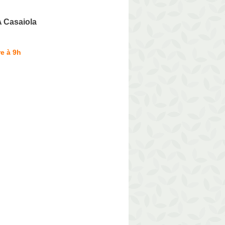
 Casaiola
e à 9h