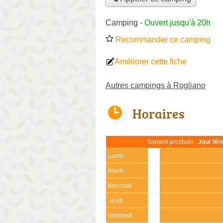
Camping
-
Ouvert jusqu'à 20h
Recommander ce camping
Améliorer cette fiche
Autres campings à Rogliano
Horaires
Samedi prochain :
Jour fér
Lundi
Mardi
Mercredi
Jeudi
Vendredi