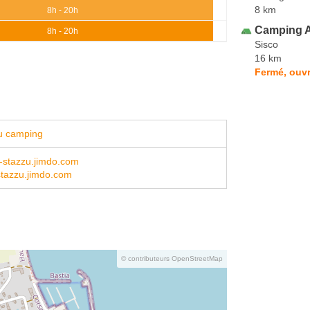
8 km
8h - 20h
Camping A
8h - 20h
Sisco
16 km
Fermé, ouvr
u camping
-stazzu.jimdo.com
tazzu.jimdo.com
© contributeurs OpenStreetMap