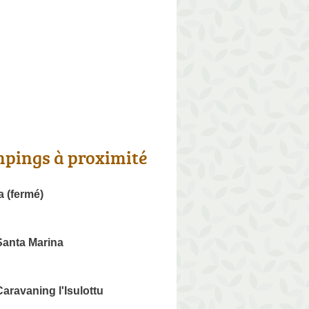
pings à proximité
a (fermé)
anta Marina
ravaning l'Isulottu