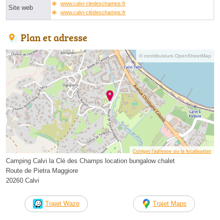
www.calvi-cledeschamps.fr
Site web
www.calvi-clédeschamps.fr
Plan et adresse
© contributeurs OpenStreetMap
Corriger l’adresse ou la localisation
Camping Calvi la Clé des Champs location bungalow chalet
Route de Pietra Maggiore
20260 Calvi
Trajet Waze
Trajet Maps