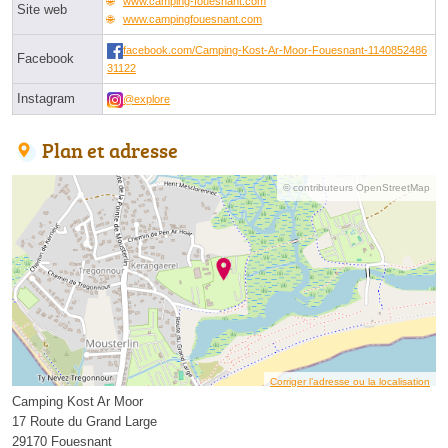
www.camping-fouesnant.com
Site web
www.campingfouesnant.com
facebook.com/Camping-Kost-Ar-Moor-Fouesnant-1140852486
Facebook
31122
Instagram
@explore
Plan et adresse
© contributeurs OpenStreetMap
Corriger l’adresse ou la localisation
Camping Kost Ar Moor
17 Route du Grand Large
29170 Fouesnant