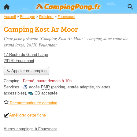
Accueil
>
Bretagne
>
Finistère
>
Fouesnant
Camping Kost Ar Moor
Cette fiche présente "Camping Kost Ar Moor", camping situé
route du
grand large
, 29170 Fouesnant.
17 Route du Grand Large
29170 Fouesnant
📞 Appeler ce camping
Camping
-
Fermé, ouvre demain à 10h
Services :
accès
PMR
(parking, entrée adaptée, toilettes
accessibles)
,
CB acceptée
Recommander ce camping
Améliorer cette fiche
Autres campings à Fouesnant