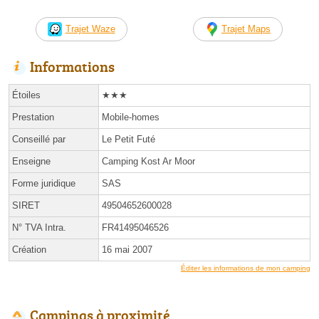
Trajet Waze
Trajet Maps
Informations
Étoiles
★★★
Prestation
Mobile-homes
Conseillé par
Le Petit Futé
Enseigne
Camping Kost Ar Moor
Forme juridique
SAS
SIRET
49504652600028
N° TVA Intra.
FR41495046526
Création
16 mai 2007
Éditer les informations de mon camping
Campings à proximité