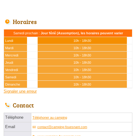
Horaires
Samedi prochain :
Jour férié (Assomption), les horaires peuvent varier
Lundi
10h - 18h30
Mardi
10h - 18h30
Mercredi
10h - 18h30
Jeudi
10h - 18h30
Vendredi
10h - 18h30
Samedi
10h - 18h30
Dimanche
10h - 18h30
Signaler une erreur
Contact
Téléphone
Téléphoner au camping
Email
contactⓐcamping-fouesnant.com