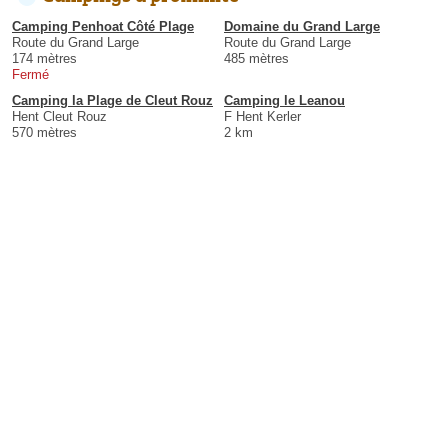
Camping Penhoat Côté Plage
Domaine du Grand Large
Route du Grand Large
Route du Grand Large
174 mètres
485 mètres
Fermé
Camping la Plage de Cleut Rouz
Camping le Leanou
Hent Cleut Rouz
F Hent Kerler
570 mètres
2 km