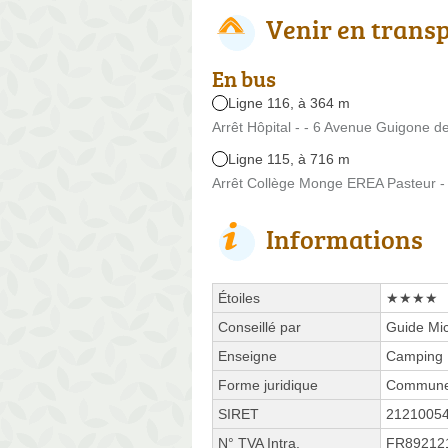
Venir en trans
En bus
Ligne 116, à 364 m
Arrêt Hôpital - - 6 Avenue Guigone de
Ligne 115, à 716 m
Arrêt Collège Monge EREA Pasteur - 
Informations
Étoiles
★★★★
Conseillé par
Guide Mic
Enseigne
Camping 
Forme juridique
Commune 
SIRET
2121005
N° TVA Intra.
FR89212