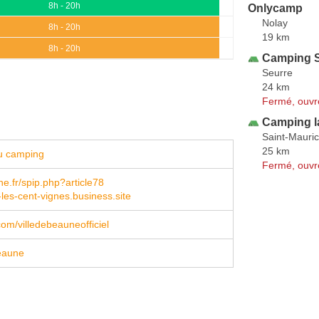
8h - 20h
Onlycamp
Nolay
8h - 20h
19 km
8h - 20h
Camping S
Seurre
24 km
Fermé, ouvr
Camping l
Saint-Mauri
25 km
u camping
Fermé, ouvr
.fr/spip.php?article78
-les-cent-vignes.business.site
om/villedebeauneofficiel
eaune