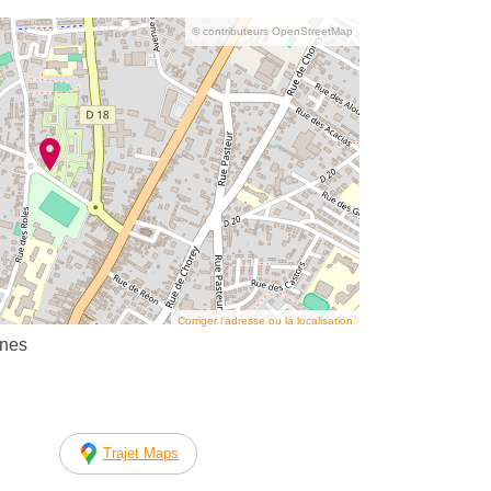
© contributeurs OpenStreetMap
Corriger l’adresse ou la localisation
gnes
Trajet Maps