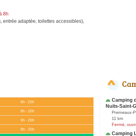
à 8h
, entrée adaptée, toilettes accessibles)
,
Cam
Camping d
8h - 20h
Nuits-Saint-
8h - 20h
Premeaux-Pr
11 km
8h - 20h
Fermé, ouvr
8h - 20h
Camping L