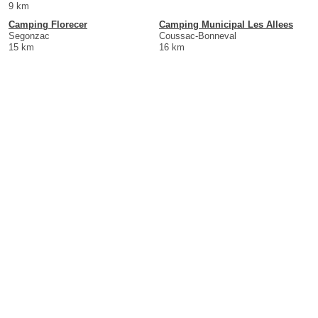
9 km
Camping Florecer
Camping Municipal Les Allees
Segonzac
Coussac-Bonneval
15 km
16 km