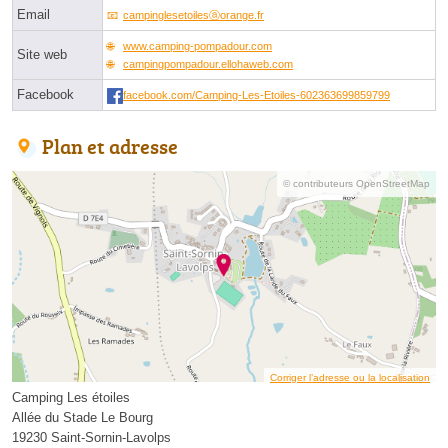
Email
campinglesetoilesⓐorange.fr
www.camping-pompadour.com
Site web
campingpompadour.ellohaweb.com
Facebook
facebook.com/Camping-Les-Etoiles-602363699859799
Plan et adresse
© contributeurs OpenStreetMap
Corriger l’adresse ou la localisation
Camping Les étoiles
Allée du Stade Le Bourg
19230 Saint-Sornin-Lavolps