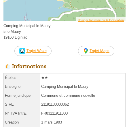
Corriger l’adresse ou la localisation
Camping Municipal le Maury
5 le Maury
19160 Liginiac
Trajet Waze
Trajet Maps
Informations
Étoiles
★★
Enseigne
Camping Municipal le Maury
Forme juridique
Commune et commune nouvelle
SIRET
21191130000062
N° TVA Intra.
FR83211911300
Création
1 mars 1983