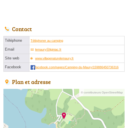
Contact
Téléphone
Téléphoner au camping
Email
lemauryⓐliginiac.fr
Site web
www.villagenaturelemaury.fr
Facebook
facebook.com/pages/Camping-du-Maury/159886450736316
Plan et adresse
© contributeurs OpenStreetMap