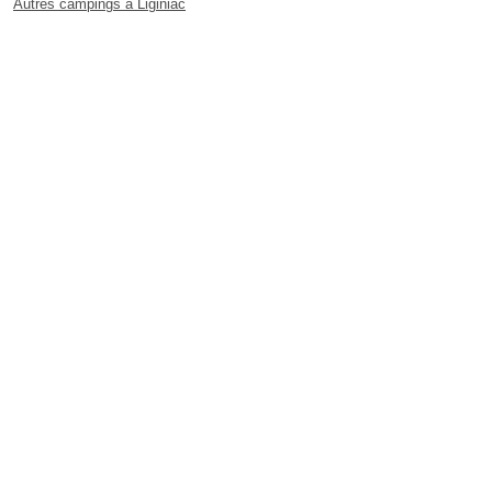
Autres campings à Liginiac