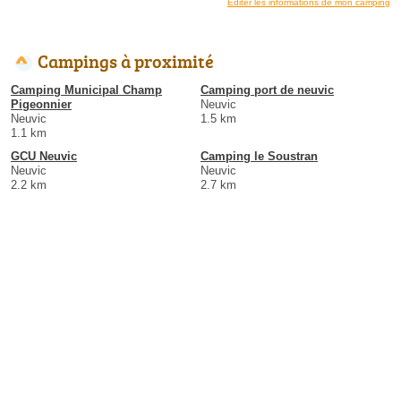
Éditer les informations de mon camping
Campings à proximité
Camping Municipal Champ
Camping port de neuvic
Pigeonnier
Neuvic
Neuvic
1.5 km
1.1 km
GCU Neuvic
Camping le Soustran
Neuvic
Neuvic
2.2 km
2.7 km