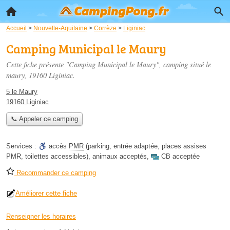
Accueil
>
Nouvelle-Aquitaine
>
Corrèze
>
Liginiac
Camping Municipal le Maury
Cette fiche présente "Camping Municipal le Maury", camping situé
le
maury
, 19160 Liginiac.
5 le Maury
19160 Liginiac
📞 Appeler ce camping
Services :
accès
PMR
(parking, entrée adaptée, places assises
PMR, toilettes accessibles)
,
animaux acceptés
,
CB acceptée
Recommander ce camping
Améliorer cette fiche
Renseigner les horaires