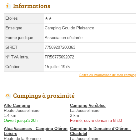
Informations
Étoiles
★★
Enseigne
Camping Gcu de Plaisance
Forme juridique
Association déclarée
SIRET
77569207200363
N° TVA Intra.
FR56775692072
Création
15 juillet 1975
Éditer les informations de mon camping
Campings à proximité
Allo Camping
Camping Verébleu
Route Jousselinière
La Jousselinière
1.4 km
2 km
Ouvert jusqu'à 20h
Fermé, ouvre demain à 9h30
Aloa Vacances - Camping Oléron
Camping le Domaine d'Oléron -
Loisirs
Chadotel
Route de la Bergerie
La Jousselinière