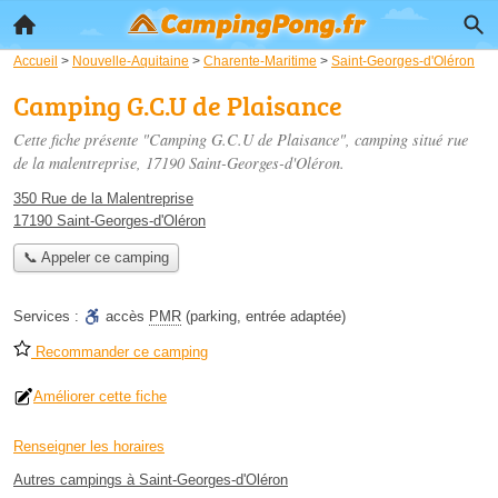
Accueil
>
Nouvelle-Aquitaine
>
Charente-Maritime
>
Saint-Georges-d'Oléron
Camping G.C.U de Plaisance
Cette fiche présente "Camping G.C.U de Plaisance", camping situé
rue
de la malentreprise
, 17190 Saint-Georges-d'Oléron.
350 Rue de la Malentreprise
17190 Saint-Georges-d'Oléron
📞 Appeler ce camping
Services :
accès
PMR
(parking, entrée adaptée)
Recommander ce camping
Améliorer cette fiche
Renseigner les horaires
Autres campings à Saint-Georges-d'Oléron