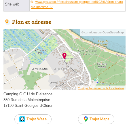
www.gcu.asso.fr/terrains/saint-georges-dol%C3%A9ron-chare
Site web
nte-maritime-17
Plan et adresse
© contributeurs OpenStreetMap
Corriger l’adresse ou la localisation
Camping G.C.U de Plaisance
350 Rue de la Malentreprise
17190 Saint-Georges-d'Oléron
Trajet Waze
Trajet Maps