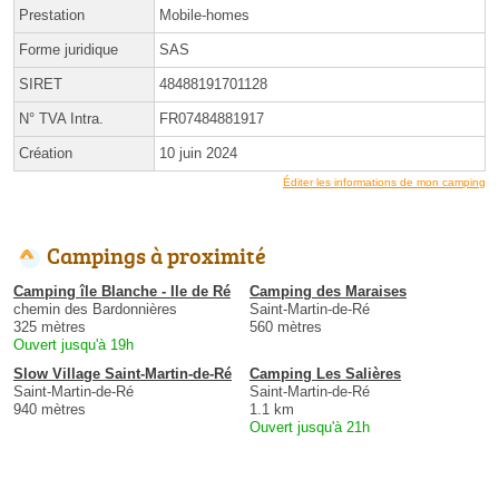
Prestation
Mobile-homes
Forme juridique
SAS
SIRET
48488191701128
N° TVA Intra.
FR07484881917
Création
10 juin 2024
Éditer les informations de mon camping
Campings à proximité
Camping île Blanche - Ile de Ré
Camping des Maraises
chemin des Bardonnières
Saint-Martin-de-Ré
325 mètres
560 mètres
Ouvert jusqu'à 19h
Slow Village Saint-Martin-de-Ré
Camping Les Salières
Saint-Martin-de-Ré
Saint-Martin-de-Ré
940 mètres
1.1 km
Ouvert jusqu'à 21h