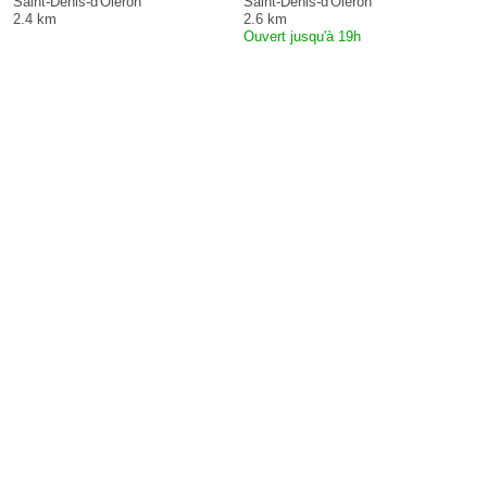
Saint-Denis-d'Oléron
Saint-Denis-d'Oléron
2.4 km
2.6 km
Ouvert jusqu'à 19h