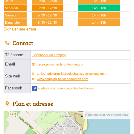
Jeudi
9h30 - 12h30
14h - 18h
Vendredi
9h30 - 12h30
14h - 18h
Samedi
9h30 - 12h30
14h - 18h
Dimanche
9h30 - 12h30
14h - 18h
Signaler une erreur
Contact
Téléphone
Téléphoner au camping
Email
cecile.antiocheoleronⓐgmail.com
antiochedoleron-labreelesbains.site-solocal.com
Site web
www.camping-antiochedoleron.com
Facebook
facebook.com/campingantiochedoleron
Plan et adresse
© contributeurs OpenStreetMap