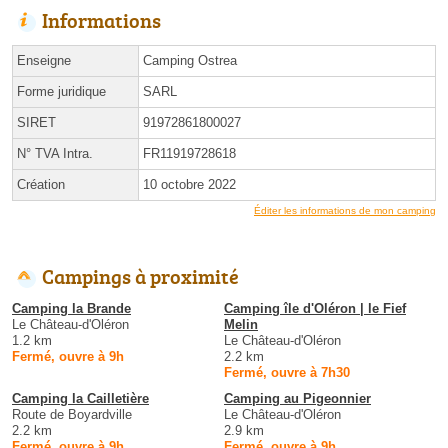
Informations
Enseigne
Camping Ostrea
Forme juridique
SARL
SIRET
91972861800027
N° TVA Intra.
FR11919728618
Création
10 octobre 2022
Éditer les informations de mon camping
Campings à proximité
Camping la Brande
Camping île d'Oléron | le Fief
Le Château-d'Oléron
Melin
1.2 km
Le Château-d'Oléron
Fermé, ouvre à 9h
2.2 km
Fermé, ouvre à 7h30
Camping la Cailletière
Camping au Pigeonnier
Route de Boyardville
Le Château-d'Oléron
2.2 km
2.9 km
Fermé, ouvre à 9h
Fermé, ouvre à 9h