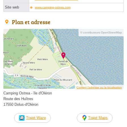
Site web
www.camping-ostrea.com
Plan et adresse
© contributeurs OpenStreetMap
Corriger l’adresse ou la localisation
Camping Ostrea - île d'Oléron
Route des Huîtres
17550 Dolus-d'Oléron
Trajet Waze
Trajet Maps