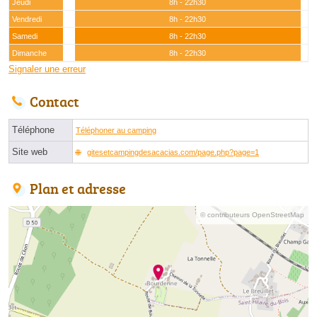
Jeudi
8h - 22h30
Vendredi
8h - 22h30
Samedi
8h - 22h30
Dimanche
8h - 22h30
Signaler une erreur
Contact
Téléphone
Téléphoner au camping
Site web
gitesetcampingdesacacias.com/page.php?page=1
Plan et adresse
© contributeurs OpenStreetMap