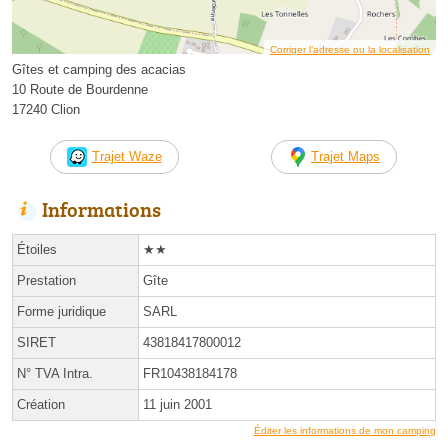
Corriger l’adresse ou la localisation
Gîtes et camping des acacias
10 Route de Bourdenne
17240 Clion
Trajet Waze
Trajet Maps
Informations
Étoiles
★★
Prestation
Gîte
Forme juridique
SARL
SIRET
43818417800012
N° TVA Intra.
FR10438184178
Création
11 juin 2001
Éditer les informations de mon camping