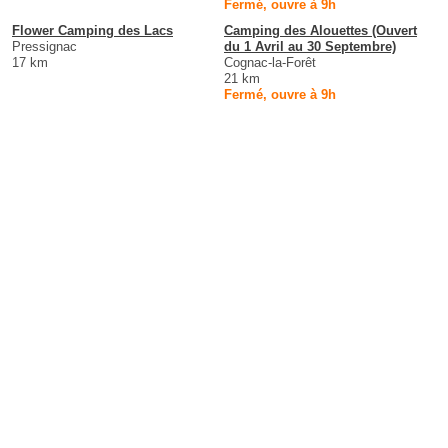
Fermé, ouvre à 9h
Flower Camping des Lacs
Camping des Alouettes (Ouvert
Pressignac
du 1 Avril au 30 Septembre)
17 km
Cognac-la-Forêt
21 km
Fermé, ouvre à 9h