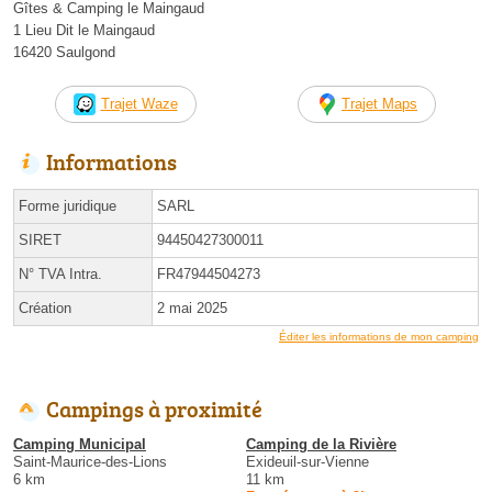
Gîtes & Camping le Maingaud
1 Lieu Dit le Maingaud
16420 Saulgond
Trajet Waze
Trajet Maps
Informations
Forme juridique
SARL
SIRET
94450427300011
N° TVA Intra.
FR47944504273
Création
2 mai 2025
Éditer les informations de mon camping
Campings à proximité
Camping Municipal
Camping de la Rivière
Saint-Maurice-des-Lions
Exideuil-sur-Vienne
6 km
11 km