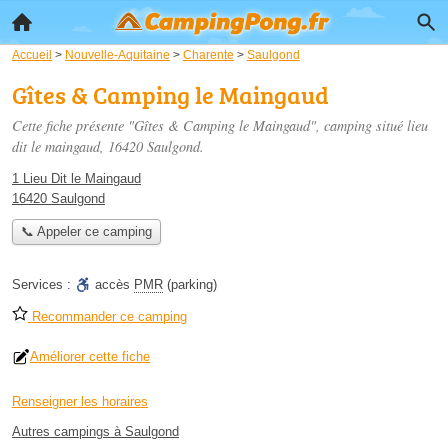
Accueil
>
Nouvelle-Aquitaine
>
Charente
>
Saulgond
Gîtes & Camping le Maingaud
Cette fiche présente "Gîtes & Camping le Maingaud", camping situé
lieu
dit le maingaud
, 16420 Saulgond.
1 Lieu Dit le Maingaud
16420 Saulgond
📞 Appeler ce camping
Services :
accès
PMR
(parking)
Recommander ce camping
Améliorer cette fiche
Renseigner les horaires
Autres campings à Saulgond