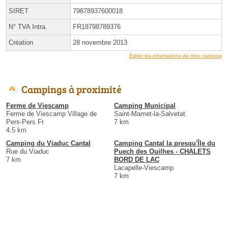
SIRET
79878937600018
N° TVA Intra.
FR18798789376
Création
28 novembre 2013
Éditer les informations de mon camping
Campings à proximité
Ferme de Viescamp
Camping Municipal
Ferme de Viescamp Village de
Saint-Mamet-la-Salvetat
Pers-Pers Fr
7 km
4.5 km
Camping du Viaduc Cantal
Camping Cantal la presqu'Île du
Rue du Viaduc
Puech des Ouilhes - CHALETS
7 km
BORD DE LAC
Lacapelle-Viescamp
7 km