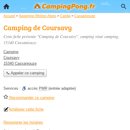
Accueil
>
Auvergne-Rhône-Alpes
>
Cantal
>
Cassaniouze
Camping de Coursavy
Cette fiche présente "Camping de Coursavy", camping situé
camping
,
15340 Cassaniouze.
Camping
Coursavy
15340 Cassaniouze
📞 Appeler ce camping
Services :
accès
PMR
(entrée adaptée)
Recommander ce camping
Améliorer cette fiche
Renseigner les horaires