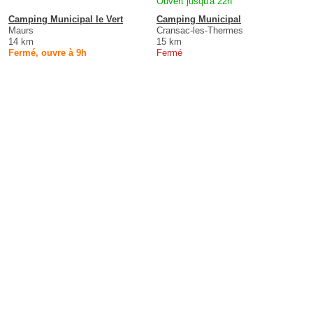
Ouvert jusqu'à 22h
Camping Municipal le Vert
Camping Municipal
Maurs
Cransac-les-Thermes
14 km
15 km
Fermé, ouvre à 9h
Fermé