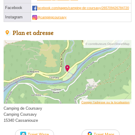
Facebook
facebook.com/pages/camping-de-coursavy/265709426784720
Instagram
@campingcoursavy
Plan et adresse
© contributeurs OpenStreetMap
Corriger l’adresse ou la localisation
Camping de Coursavy
Camping Coursavy
15340 Cassaniouze
Trajet Waze
Trajet Maps