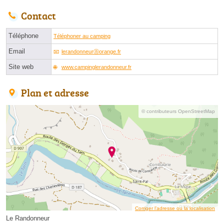
Contact
Téléphone
Téléphoner au camping
Email
lerandonneurⓐorange.fr
Site web
www.campinglerandonneur.fr
Plan et adresse
© contributeurs OpenStreetMap
Corriger l’adresse ou la localisation
Le Randonneur