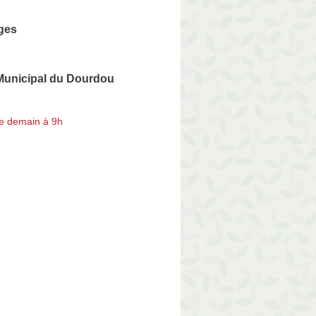
ages
unicipal du Dourdou
e demain à 9h