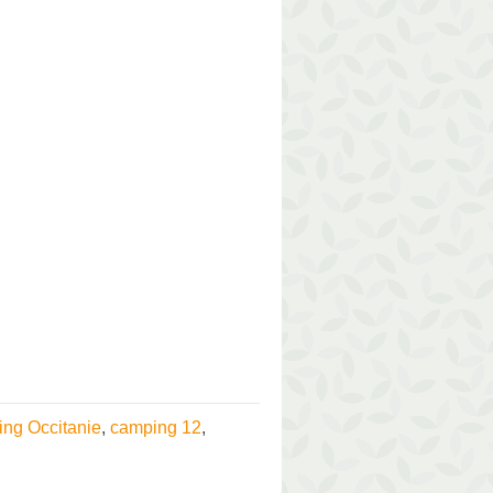
ng Occitanie
,
camping 12
,