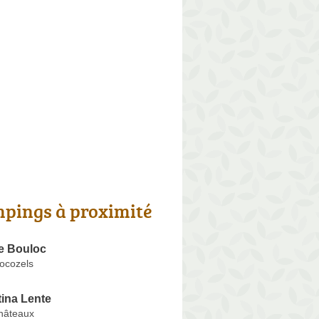
pings à proximité
e Bouloc
Rocozels
ina Lente
hâteaux