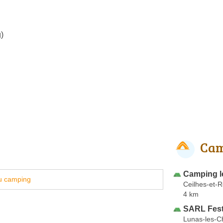
)
Cam
Camping l
u camping
Ceilhes-et-
4 km
SARL Fest
Lunas-les-C