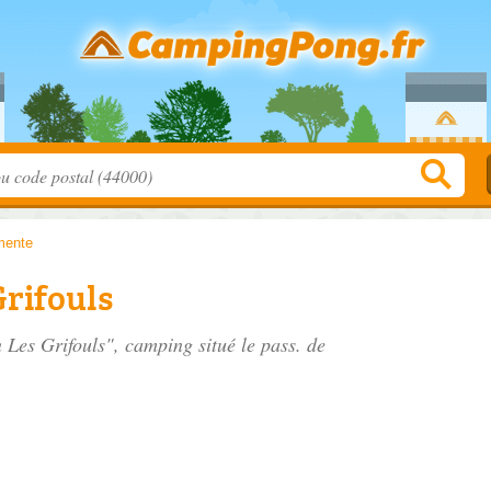
mente
Grifouls
n Les Grifouls", camping situé
le pass. de