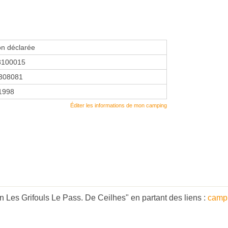
on déclarée
8100015
308081
 1998
Éditer les informations de mon camping
n Les Grifouls Le Pass. De Ceilhes" en partant des liens :
campi