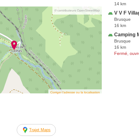
14 km
© contributeurs OpenStreetMap
V V F Vill
Brusque
16 km
Camping M
Brusque
16 km
Fermé, ouvr
Corriger l’adresse ou la localisation
Trajet Maps