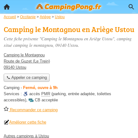
Accueil
>
Occitanie
>
Ariège
>
Ustou
Camping le Montagnou en Ariège Ustou
Cette fiche présente "Camping le Montagnou en Ariège Ustou", camping
situé
camping le montagnou
, 09140 Ustou.
Camping le Montagnou
Route de Guzet (Le Trein)
09140 Ustou
📞 Appeler ce camping
Camping
-
Fermé, ouvre à 9h
Services :
accès
PMR
(parking, entrée adaptée, toilettes
accessibles)
,
CB acceptée
Recommander ce camping
Améliorer cette fiche
Autres campings à Ustou