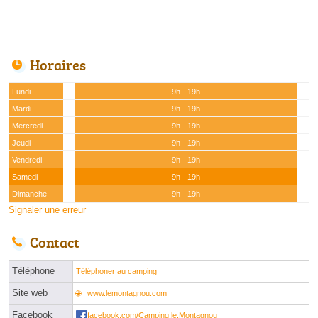
Horaires
Lundi
9h - 19h
Mardi
9h - 19h
Mercredi
9h - 19h
Jeudi
9h - 19h
Vendredi
9h - 19h
Samedi
9h - 19h
Dimanche
9h - 19h
Signaler une erreur
Contact
Téléphone
Téléphoner au camping
Site web
www.lemontagnou.com
Facebook
facebook.com/Camping.le.Montagnou