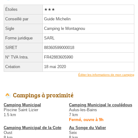
Étoiles
★★★
Conseillé par
Guide Michelin
Sigle
Camping le Montagnou
Forme juridique
SARL
SIRET
88360599000018
N° TVA Intra.
FR42883605990
Création
18 mai 2020
Éditer les informations de mon camping
Campings à proximité
Camping Municipal
Camping Municipal le coulédous
Piscine Saint Lizier
Aulus-les-Bains
1.5 km
7 km
Fermé, ouvre à 9h
Camping Municipal de la Cote
Au Songe du Valier
Oust
Seix
8 km
8 km