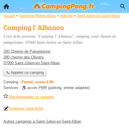
Accueil
>
Auvergne-Rhône-Alpes
>
Ardèche
>
Saint-Julien-en-Saint-Alban
Camping l' Albanou
Cette fiche présente "Camping l' Albanou", camping situé
chemin de
pampelonne
, 07000 Saint-Julien-en-Saint-Alban.
280 Chemin de Pampelonne
280 chemin des Oliviers
07000 Saint-Julien-en-Saint-Alban
📞 Appeler ce camping
Camping
-
Fermé, ouvre à 8h
Services :
accès
PMR
(parking, entrée adaptée)
Recommander ce camping
Améliorer cette fiche
Autres campings à Saint-Julien-en-Saint-Alban