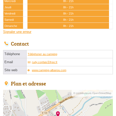
Mercredi
8h - 21h
Jeudi
8h - 21h
Vendredi
8h - 21h
Samedi
8h - 21h
Dimanche
8h - 21h
Signaler une erreur
Contact
Téléphone
Téléphoner au camping
Email
rudy.confaisⓐfree.fr
Site web
www.camping-albanou.com
Plan et adresse
© contributeurs OpenStreetMap