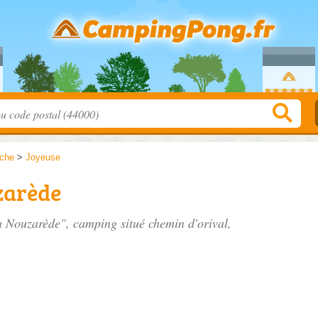
che
>
Joyeuse
zarède
la Nouzarède", camping situé
chemin d'orival
,