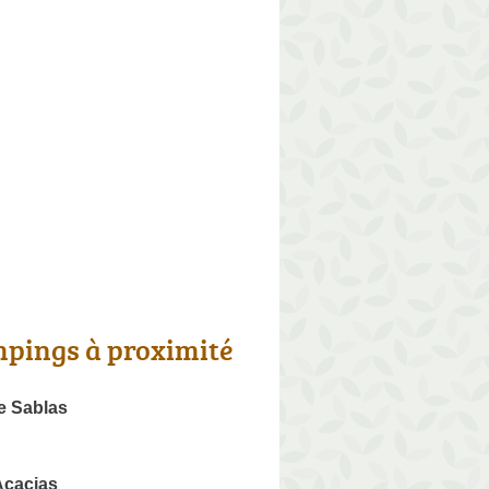
pings à proximité
e Sablas
cacias