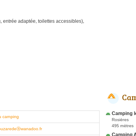
, entrée adaptée, toilettes accessibles)
,
Cam
Camping l
u camping
Rosières
495 mètres
ouzaredeⓐwanadoo.fr
Camping A