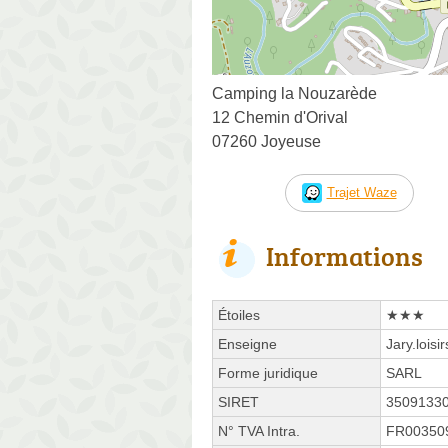
Camping la Nouzarède
12 Chemin d'Orival
07260 Joyeuse
Trajet Waze
Informations
Étoiles
★★★
Enseigne
Jary.loisir
Forme juridique
SARL
SIRET
3509133
N° TVA Intra.
FR00350