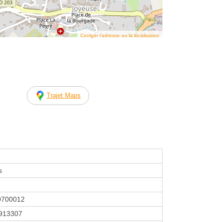
Corriger l’adresse ou la localisation
Trajet Maps
s
0700012
913307