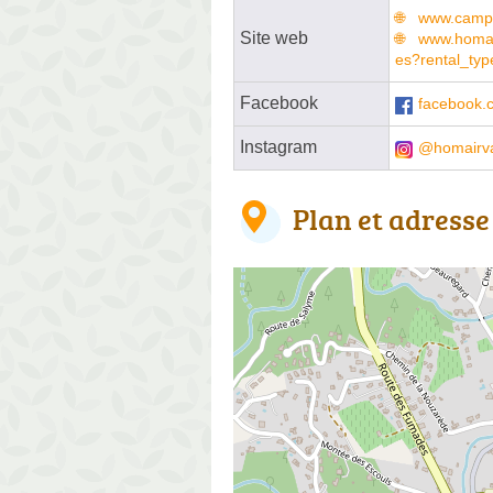
www.campi
Site web
www.homai
es?rental_ty
Facebook
facebook.
Instagram
@homairv
Plan et adresse