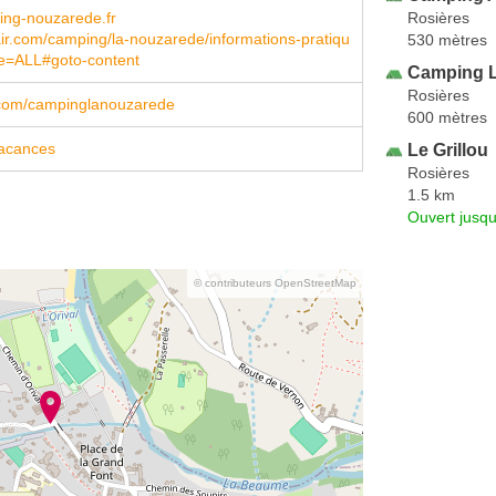
Rosières
ng-nouzarede.fr
r.com/camping/la-nouzarede/informations-pratiqu
530 mètres
pe=ALL#goto-content
Camping 
Rosières
com/campinglanouzarede
600 mètres
acances
Le Grillou
Rosières
1.5 km
Ouvert jusqu
© contributeurs OpenStreetMap