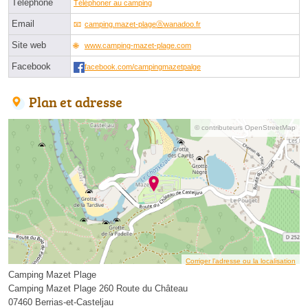
Téléphone
Téléphoner au camping
Email
camping.mazet-plageⓐwanadoo.fr
Site web
www.camping-mazet-plage.com
Facebook
facebook.com/campingmazetpalge
Plan et adresse
© contributeurs OpenStreetMap
Corriger l’adresse ou la localisation
Camping Mazet Plage
Camping Mazet Plage 260 Route du Château
07460 Berrias-et-Casteljau