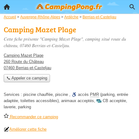
Accueil
>
Auvergne-Rhône-Alpes
>
Ardèche
>
Berrias-et-Casteljau
Camping Mazet Plage
Cette fiche présente "Camping Mazet Plage", camping situé
route du
château
, 07460 Berrias-et-Casteljau.
Camping Mazet Plage
260 Route du Château
07460 Berrias-et-Casteljau
📞 Appeler ce camping
Services :
piscine chauffée
,
piscine
,
accès
PMR
(parking, entrée
adaptée, toilettes accessibles)
,
animaux acceptés
,
CB acceptée
,
laverie
,
parking
Recommander ce camping
Améliorer cette fiche