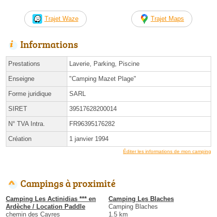
Trajet Waze
Trajet Maps
Informations
Prestations
Laverie, Parking, Piscine
Enseigne
"Camping Mazet Plage"
Forme juridique
SARL
SIRET
39517628200014
N° TVA Intra.
FR96395176282
Création
1 janvier 1994
Éditer les informations de mon camping
Campings à proximité
Camping Les Actinidias *** en
Camping Les Blaches
Ardèche / Location Paddle
Camping Blaches
chemin des Cayres
1.5 km