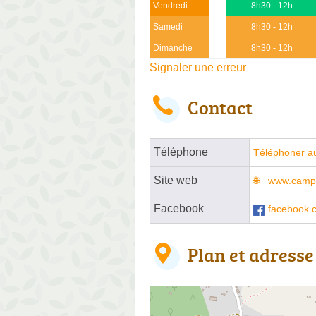
Vendredi
8h30 - 12h
Samedi
8h30 - 12h
Dimanche
8h30 - 12h
Signaler une erreur
Contact
Téléphone
Téléphoner a
Site web
www.campi
Facebook
facebook.
Plan et adresse