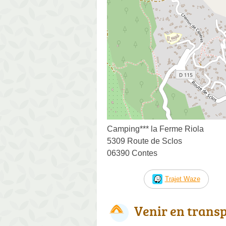
Camping*** la Ferme Riola
5309 Route de Sclos
06390 Contes
Trajet Waze
Venir en trans