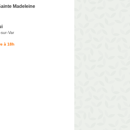
ainte Madeleine
ui
-sur-Var
e à 18h