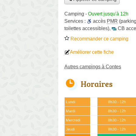
Camping
-
Ouvert jusqu'à 12h
Services :
accès
PMR
(parking
toilettes accessibles)
,
CB acce
Recommander ce camping
Améliorer cette fiche
Autres campings à Contes
Horaires
Lundi
8h30 - 12h
Mardi
8h30 - 12h
Mercredi
8h30 - 12h
Jeudi
8h30 - 12h