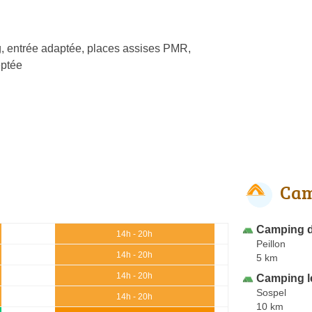
, entrée adaptée, places assises PMR,
ptée
Cam
Camping d
14h - 20h
Peillon
14h - 20h
5 km
14h - 20h
Camping le
Sospel
14h - 20h
10 km