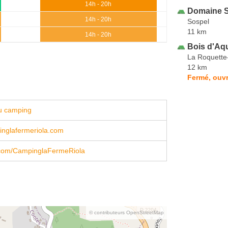
14h - 20h
Domaine S
14h - 20h
Sospel
11 km
14h - 20h
Bois d'Aq
La Roquette
12 km
Fermé, ouvr
u camping
nglafermeriola.com
com/CampinglaFermeRiola
© contributeurs OpenStreetMap