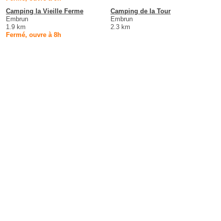
Camping la Vieille Ferme
Camping de la Tour
Embrun
Embrun
1.9 km
2.3 km
Fermé, ouvre à 8h