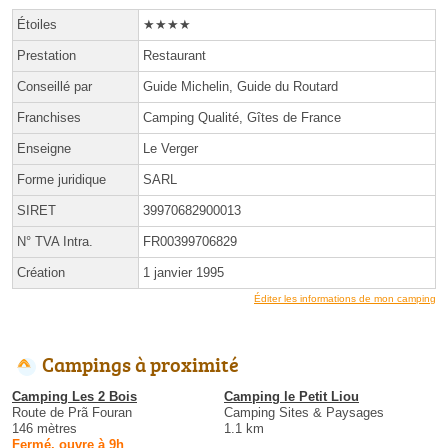
Étoiles
★★★★
Prestation
Restaurant
Conseillé par
Guide Michelin, Guide du Routard
Franchises
Camping Qualité, Gîtes de France
Enseigne
Le Verger
Forme juridique
SARL
SIRET
39970682900013
N° TVA Intra.
FR00399706829
Création
1 janvier 1995
Éditer les informations de mon camping
Campings à proximité
Camping Les 2 Bois
Camping le Petit Liou
Route de Prã Fouran
Camping Sites & Paysages
146 mètres
1.1 km
Fermé, ouvre à 9h