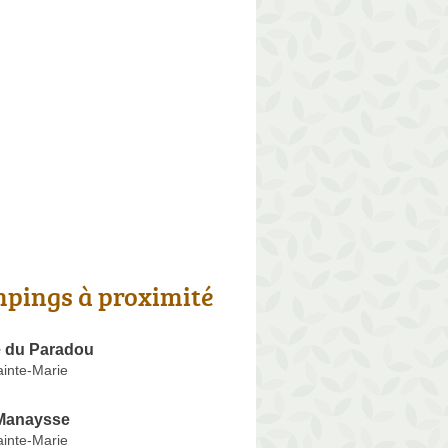
pings à proximité
e du Paradou
ainte-Marie
Manaysse
ainte-Marie