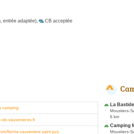
, entrée adaptée)
,
CB acceptée
Cam
La Bastid
u camping
Moustiers-S
6 km
-de-vauvenieres.fr
Camping 
Moustiers-S
om/ferme.vauveniere.saint.jurs