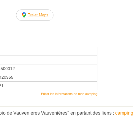
Trajet Maps
5500012
420955
21
Éditer les informations de mon camping
io de Vauvenières Vauvenières" en partant des liens :
camping