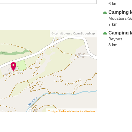
6 km
Camping l
Moustiers-S
7 km
Camping l
© contributeurs OpenStreetMap
Beynes
8 km
Corriger l’adresse ou la localisation