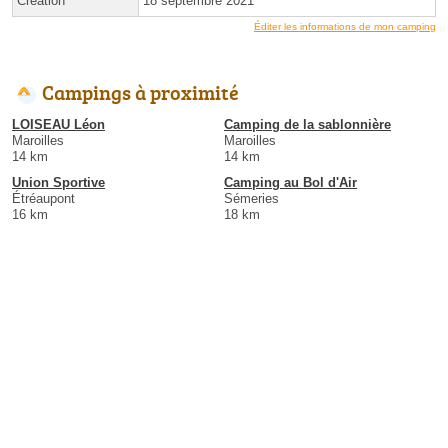
Création
18 septembre 2021
Éditer les informations de mon camping
Campings à proximité
LOISEAU Léon
Camping de la sablonnière
Maroilles
Maroilles
14 km
14 km
Union Sportive
Camping au Bol d'Air
Étréaupont
Sémeries
16 km
18 km