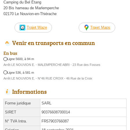
Camping du Bel Étang
20 Bis hameau de Marlemperche
02170 Le Nouvion-en-Thiérache
Trajet Waze
Trajet Maps
Venir en transports en commun
En bus
Ligne 5600, à 94 m
Arrêt LE NOUVION E. - MALEMPERCHE ABRI - 23 Rue des Fosses
Ligne 536, à 581 m
Arrêt LE NOUVION E. - N°46 RUE CROIX - 46 Rue de la Croix
Informations
Forme juridique
SARL
SIRET
90376608700014
N° TVA Intra.
FR57903766087