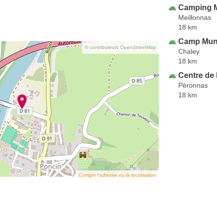
Camping M
Meillonnas
18 km
Camp Muni
© contributeurs OpenStreetMap
Chaley
18 km
Centre de 
Péronnas
18 km
Corriger l’adresse ou la localisation