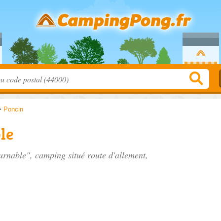
>
Poncin
le
ournable", camping situé
route d'allement
,