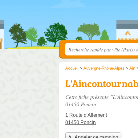
Accueil
>
Auvergne-Rhône-Alpes
>
Ain
L'Aincontournab
Cette fiche présente "L'Aincont
01450 Poncin.
1 Route d'Allement
01450 Poncin
📞 Appeler ce camping