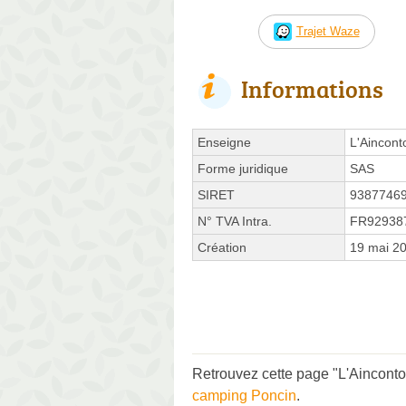
Trajet Waze
Informations
Enseigne
L'Aincont
Forme juridique
SAS
SIRET
9387746
N° TVA Intra.
FR92938
Création
19 mai 2
Retrouvez cette page "L'Ainconto
camping Poncin
.