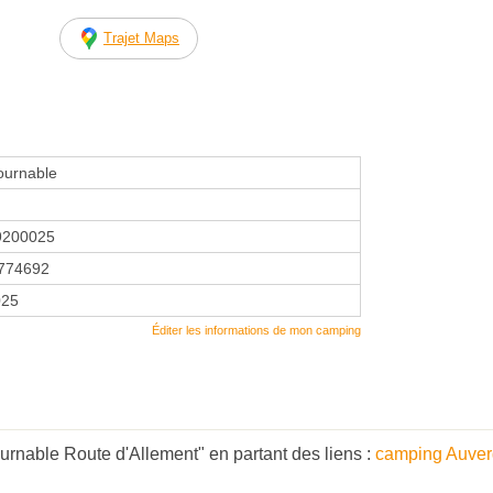
Trajet Maps
ournable
9200025
774692
025
Éditer les informations de mon camping
urnable Route d'Allement" en partant des liens :
camping Auve